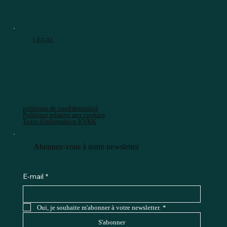
LÉGAL
politique de confidentialité
Politique relative aux cookies
Texte d'information KVKK
Abonnez-vous à notre newsletter
E-mail
*
Oui, je souhaite m'abonner à votre newsletter.
*
S'abonner